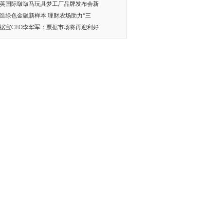
英国际啵啵马玩具梦工厂品牌发布会新
造绿色金融新样本 理财农场助力“三
据宝CEO李华军：票据市场将再迎利好