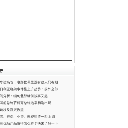
行
华谊高管：电影世界里没有敌人只有朋
日利亚绑架事件呈上升趋势：前外交部
闻分析：缅甸北部缘何战事又起
国前总统萨科齐总统选举初选出局
访埃及洞穴教堂
管、担保、小贷、融资租赁一起上 鑫
兰优品产品做得怎么样？快来了解一下