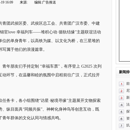
19 16:09
来源:
编辑:广告推送
共青团武侯区委、武侯区总工会、共青团广汉市委、中建
官love·幸福列车——堆积心动·循轨结缘”主题联谊活动
业单位的单身青年，以高铁为媒、以文化为桥，在三星堆的
书写属于他们的浪漫篇章。
年朋友们手持定制 “幸福车票”，有序登上 G2025 次列
新闻排
互动环节，在温馨和睦的氛围中启程前往广汉，正式拉开
前
尼
新
任务卡，各小组围绕“访星·秘境寻缘”主题展开文物探索
法
势、纵目面具“同频共振”、神树化身神鸟等创意互动，既
探
了青年群体的文化认同与情感共鸣。
资
玑