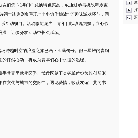
摩
友们凭 “心动币” 兑换特色菜品，或通过参与挑战积累更
打
 猜诗词”“经典剧集重现”“串串协作挑战” 等趣味游戏环节，同
票
NG” 等音乐互动项目。活动临近尾声，青年们以玫瑰为媒，向心仪
升温，让缘分在互动中长久延续。
，这场跨越时空的浪漫之旅已画下圆满句号。但三星堆的青铜
递的怦然心动，将成为青年们心中永恒的温暖。
携手共青团武侯区委、武侯区总工会等单位继续以创新形
年在文化与城市的交融中，遇见爱情，收获友谊，共同书